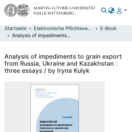
Startseite
Elektronische Pflichtexemplare
E-Book
Bereiche & Sammlungen
Analysis of impediments to grain export from Russia, Ukraine and Kazakhstan : three essays / by Iryna Kulyk
Das gesamte Repositorium
Statistiken
Analysis of impediments to grain export
from Russia, Ukraine and Kazakhstan :
three essays / by Iryna Kulyk