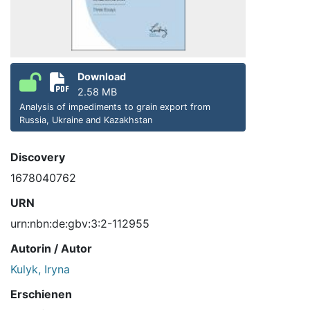
Download
2.58 MB
Analysis of impediments to grain export from
Russia, Ukraine and Kazakhstan
Discovery
1678040762
URN
urn:nbn:de:gbv:3:2-112955
Autorin / Autor
Kulyk, Iryna
Erschienen