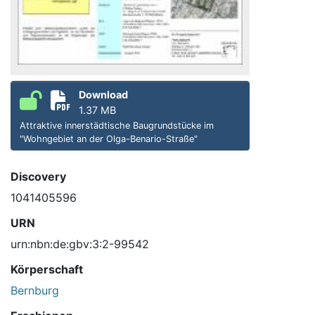
Download
1.37 MB
Attraktive innerstädtische Baugrundstücke im
"Wohngebiet an der Olga-Benario-Straße"
Discovery
1041405596
URN
urn:nbn:de:gbv:3:2-99542
Körperschaft
Bernburg