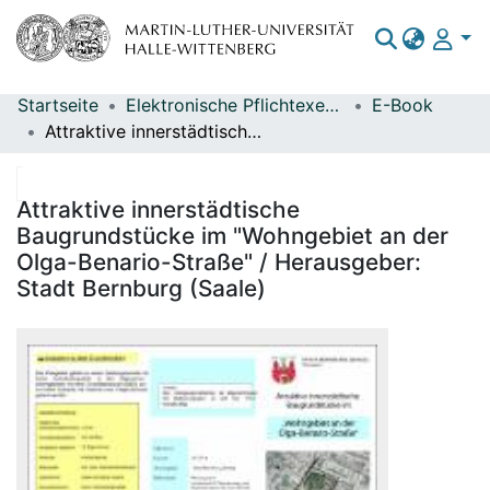
Startseite
Elektronische Pflichtexemplare
E-Book
Bereiche & Sammlungen
Attraktive innerstädtische Baugrundstücke im "Wohngebiet an der Olga-Benario-Straße" / Herausgeber: Stadt Bernburg (Saale)
Das gesamte Repositorium
Statistiken
Attraktive innerstädtische
Baugrundstücke im "Wohngebiet an der
Olga-Benario-Straße" / Herausgeber:
Stadt Bernburg (Saale)