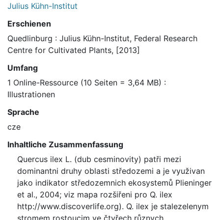
Julius Kühn-Institut
Erschienen
Quedlinburg : Julius Kühn-Institut, Federal Research
Centre for Cultivated Plants, [2013]
Umfang
1 Online-Ressource (10 Seiten = 3,64 MB) :
Illustrationen
Sprache
cze
Inhaltliche Zusammenfassung
Quercus ilex L. (dub cesminovity) patři mezi
dominantni druhy oblasti středozemi a je využivan
jako indikator středozemnich ekosystemů Plieninger
et al., 2004; viz mapa rozšiřeni pro Q. ilex
http://www.discoverlife.org). Q. ilex je stalezelenym
stromem rostoucim ve čtyřech různych