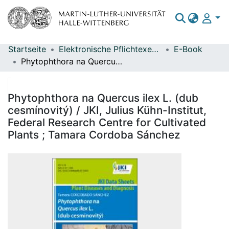
Startseite
Elektronische Pflichtexemplare
E-Book
Bereiche & Sammlungen
Phytophthora na Quercus ilex L. (dub cesmínovitý) / JKI, Julius Kühn-Institut, Federal Research Centre for Cultivated Plants ; Tamara Cordoba Sánchez
Das gesamte Repositorium
Statistiken
Phytophthora na Quercus ilex L. (dub
cesmínovitý) / JKI, Julius Kühn-Institut,
Federal Research Centre for Cultivated
Plants ; Tamara Cordoba Sánchez