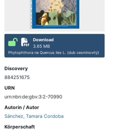
Download
3.65 MB
Phytophthora na Quercus ilex L. (dub cesmínovitý)
Discovery
884251675
URN
urn:nbn:de:gbv:3:2-70990
Autorin / Autor
Sánchez, Tamara Cordoba
Körperschaft