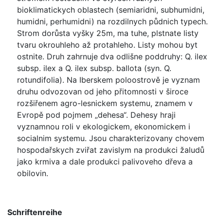
bioklimatickych oblastech (semiaridni, subhumidni,
humidni, perhumidni) na rozdilnych půdnich typech.
Strom dorůsta vyšky 25m, ma tuhe, plstnate listy
tvaru okrouhleho až protahleho. Listy mohou byt
ostnite. Druh zahrnuje dva odlišne poddruhy: Q. ilex
subsp. ilex a Q. ilex subsp. ballota (syn. Q.
rotundifolia). Na Iberskem poloostrově je vyznam
druhu odvozovan od jeho přitomnosti v široce
rozšiřenem agro-lesnickem systemu, znamem v
Evropě pod pojmem „dehesa“. Dehesy hraji
vyznamnou roli v ekologickem, ekonomickem i
socialnim systemu. Jsou charakterizovany chovem
hospodařskych zviřat zavislym na produkci žaludů
jako krmiva a dale produkci palivoveho dřeva a
obilovin.
Schriftenreihe