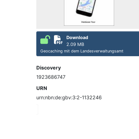
Download
2.09 MB
Geocaching mit dem Landesverwaltungsamt
Discovery
1923686747
URN
urn:nbn:de:gbv:3:2-1132246