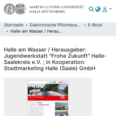
Startseite
Elektronische Pflichtexemplare
E-Book
Bereiche & Sammlungen
Halle am Wasser / Herausgeber: Jugendwerkstatt "Frohe Zukunft" Halle-Saalekreis e.V. ; in Kooperation: Stadtmarketing Halle (Saale) GmbH
Das gesamte Repositorium
Statistiken
Halle am Wasser / Herausgeber:
Jugendwerkstatt "Frohe Zukunft" Halle-
Saalekreis e.V. ; in Kooperation:
Stadtmarketing Halle (Saale) GmbH