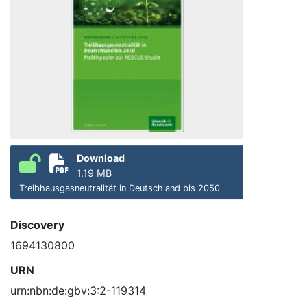
Download
1.19 MB
Treibhausgasneutralität in Deutschland bis 2050
Discovery
1694130800
URN
urn:nbn:de:gbv:3:2-119314