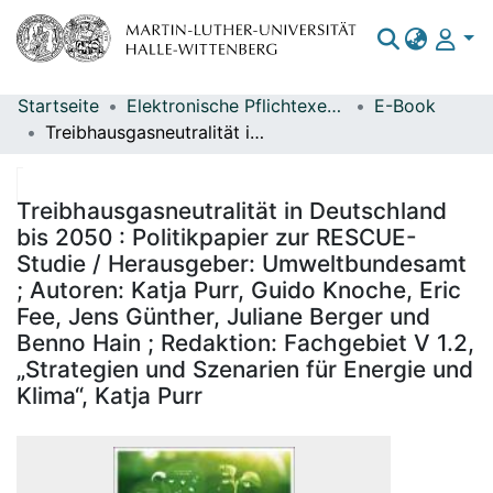
Startseite
Elektronische Pflichtexemplare
E-Book
Bereiche & Sammlungen
Treibhausgasneutralität in Deutschland bis 2050 : Politikpapier zur RESCUE-Studie / Herausgeber: Umweltbundesamt ; Autoren: Katja Purr, Guido Knoche, Eric Fee, Jens Günther, Juliane Berger und Benno Hain ; Redaktion: Fachgebiet V 1.2, „Strategien und Szenarien für Energie und Klima“, Katja Purr
Das gesamte Repositorium
Statistiken
Treibhausgasneutralität in Deutschland
bis 2050 : Politikpapier zur RESCUE-
Studie / Herausgeber: Umweltbundesamt
; Autoren: Katja Purr, Guido Knoche, Eric
Fee, Jens Günther, Juliane Berger und
Benno Hain ; Redaktion: Fachgebiet V 1.2,
„Strategien und Szenarien für Energie und
Klima“, Katja Purr