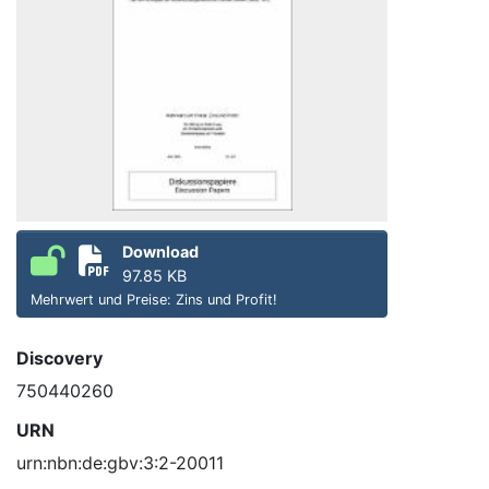
Download
97.85 KB
Mehrwert und Preise: Zins und Profit!
Discovery
750440260
URN
urn:nbn:de:gbv:3:2-20011