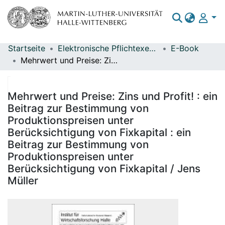
Startseite
Elektronische Pflichtexemplare
E-Book
Bereiche & Sammlungen
Mehrwert und Preise: Zins und Profit! : ein Beitrag zur Bestimmung von Produktionspreisen unter Berücksichtigung von Fixkapital : ein Beitrag zur Bestimmung von Produktionspreisen unter Berücksichtigung von Fixkapital / Jens Müller
Das gesamte Repositorium
Statistiken
Mehrwert und Preise: Zins und Profit! : ein
Beitrag zur Bestimmung von
Produktionspreisen unter
Berücksichtigung von Fixkapital : ein
Beitrag zur Bestimmung von
Produktionspreisen unter
Berücksichtigung von Fixkapital / Jens
Müller