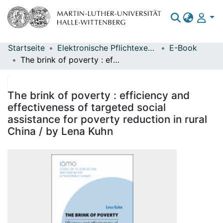
Startseite
Elektronische Pflichtexemplare
E-Book
Bereiche & Sammlungen
The brink of poverty : efficiency and effectiveness of targeted social assistance for poverty reduction in rural China / by Lena Kuhn
Das gesamte Repositorium
Statistiken
The brink of poverty : efficiency and
effectiveness of targeted social
assistance for poverty reduction in rural
China / by Lena Kuhn