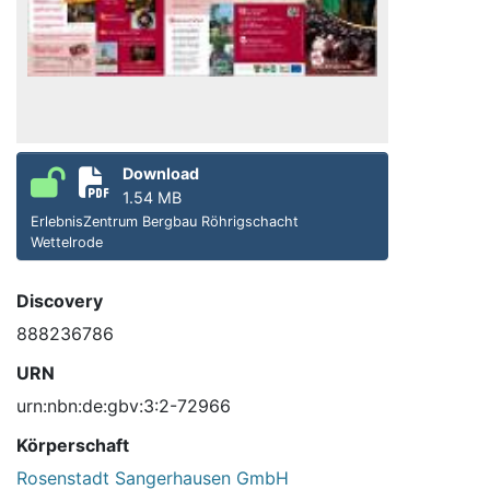
Download
1.54 MB
ErlebnisZentrum Bergbau Röhrigschacht
Wettelrode
Discovery
888236786
URN
urn:nbn:de:gbv:3:2-72966
Körperschaft
Rosenstadt Sangerhausen GmbH