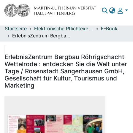
Startseite
Elektronische Pflichtexemplare
E-Book
Bereiche & Sammlungen
ErlebnisZentrum Bergbau Röhrigschacht Wettelrode : entdecken Sie die Welt unter Tage / Rosenstadt Sangerhausen GmbH, Gesellschaft für Kultur, Tourismus und Marketing
Das gesamte Repositorium
Statistiken
ErlebnisZentrum Bergbau Röhrigschacht
Wettelrode : entdecken Sie die Welt unter
Tage / Rosenstadt Sangerhausen GmbH,
Gesellschaft für Kultur, Tourismus und
Marketing