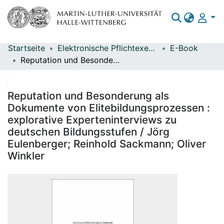
Startseite
Elektronische Pflichtexemplare
E-Book
Bereiche & Sammlungen
Reputation und Besonderung als Dokumente von Elitebildungsprozessen : explorative Experteninterviews zu deutschen Bildungsstufen / Jörg Eulenberger; Reinhold Sackmann; Oliver Winkler
Das gesamte Repositorium
Statistiken
Reputation und Besonderung als
Dokumente von Elitebildungsprozessen :
explorative Experteninterviews zu
deutschen Bildungsstufen / Jörg
Eulenberger; Reinhold Sackmann; Oliver
Winkler