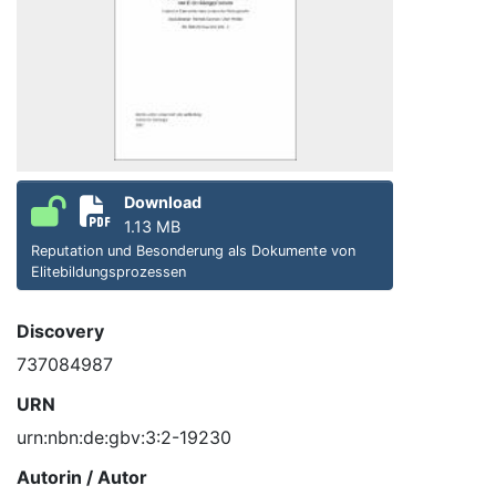
Download
1.13 MB
Reputation und Besonderung als Dokumente von
Elitebildungsprozessen
Discovery
737084987
URN
urn:nbn:de:gbv:3:2-19230
Autorin / Autor