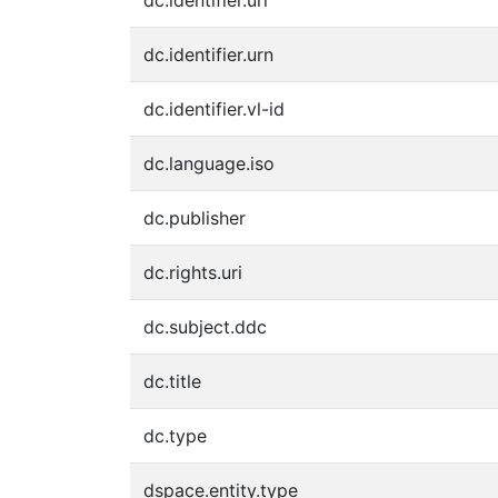
dc.identifier.urn
dc.identifier.vl-id
dc.language.iso
dc.publisher
dc.rights.uri
dc.subject.ddc
dc.title
dc.type
dspace.entity.type