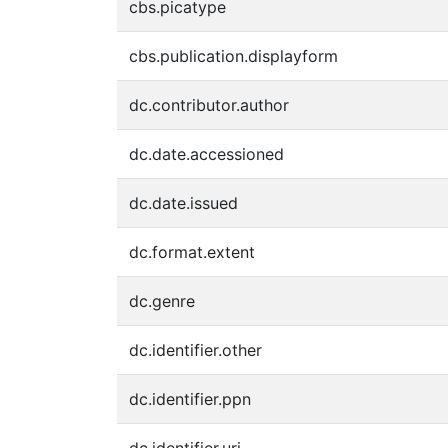
cbs.picatype
cbs.publication.displayform
dc.contributor.author
dc.date.accessioned
dc.date.issued
dc.format.extent
dc.genre
dc.identifier.other
dc.identifier.ppn
dc.identifier.uri