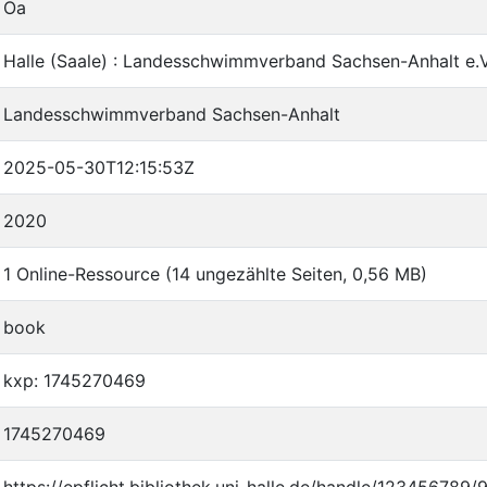
Oa
Halle (Saale) : Landesschwimmverband Sachsen-Anhalt e.V
Landesschwimmverband Sachsen-Anhalt
2025-05-30T12:15:53Z
2020
1 Online-Ressource (14 ungezählte Seiten, 0,56 MB)
book
kxp: 1745270469
1745270469
https://epflicht.bibliothek.uni-halle.de/handle/123456789