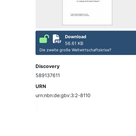
Download
56.61 KB
Die zweite große Weltwirtschaftskrise?
Discovery
589137611
URN
urn:nbn:de:gbv:3:2-8110