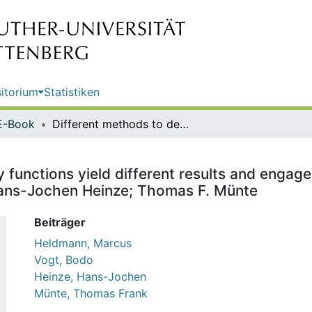
itorium
Statistiken
E-Book
Different methods to define utility functions yield different results and engage different neural processes / Marcus Heldmann; Bodo Vogt; Hans-Jochen Heinze; Thomas F. Münte
y functions yield different results and engage
ans-Jochen Heinze; Thomas F. Münte
Beiträger
Heldmann, Marcus
Vogt, Bodo
Heinze, Hans-Jochen
Münte, Thomas Frank