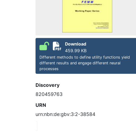
Download
459.99 KB
Different methods to define utility functions yield
different results and engage different neural
processes
Discovery
820459763
URN
urn:nbn:de:gbv:3:2-38584