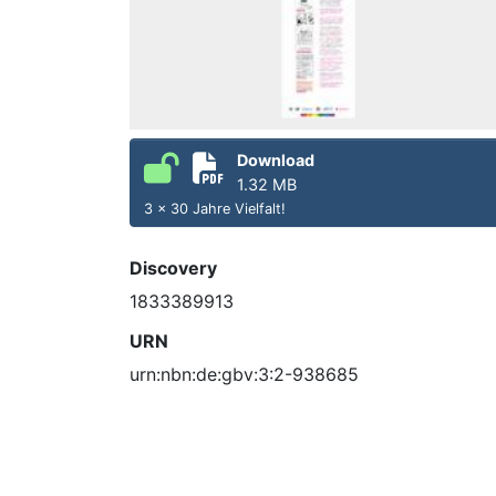
Download
1.32 MB
3 x 30 Jahre Vielfalt!
Discovery
1833389913
URN
urn:nbn:de:gbv:3:2-938685