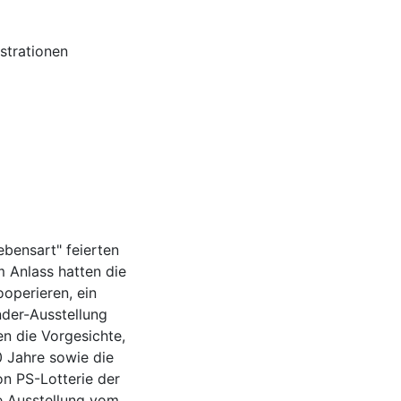
ustrationen
ebensart" feierten
m Anlass hatten die
ooperieren, ein
nder-Ausstellung
en die Vorgesichte,
0 Jahre sowie die
on PS-Lotterie der
e Ausstellung vom