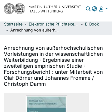
Startseite
Elektronische Pflichtexemplare
E-Book
Bereiche & Sammlungen
Anrechnung von außerhochschulischen Vorleistungen in der wissenschaftlichen Weiterbildung : Ergebnisse einer zweiteiligen empirischen Studie : Forschungsbericht : unter Mitarbeit von Olaf Dörner und Johannes Fromme / Christoph Damm
Das gesamte Repositorium
Statistiken
Anrechnung von außerhochschulischen
Vorleistungen in der wissenschaftlichen
Weiterbildung : Ergebnisse einer
zweiteiligen empirischen Studie :
Forschungsbericht : unter Mitarbeit von
Olaf Dörner und Johannes Fromme /
Christoph Damm