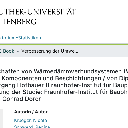
itorium
Statistiken
E-Book
Verbesserung der Umwelteigenschaften von Wärmedämmverbundsystemen (WDVS) - Evaluierung der Einsatzmöglichkeiten biozidfreier Komponenten und Beschichtungen / von Dipl.-Biol. Nicole Krueger, Dr.-Ing. Regina Schwerd, Dr. rer. nat. Wolfgang Hofbauer (Fraunhofer-Institut für Bauphysik, Valley) ; im Auftrag des Umweltbundesamtes ; Durchführung der Studie: Fraunhofer-Institut für Bauphysik ; Redaktion: Fachgebiet III 1.4 Stoffbezogene Produktfragen Conrad Dorer
chaften von Wärmedämmverbundsystemen (W
r Komponenten und Beschichtungen / von Dipl.
fgang Hofbauer (Fraunhofer-Institut für Bauph
 der Studie: Fraunhofer-Institut für Bauphys
n Conrad Dorer
Autorin / Autor
Krueger, Nicole
Schwerd, Regina