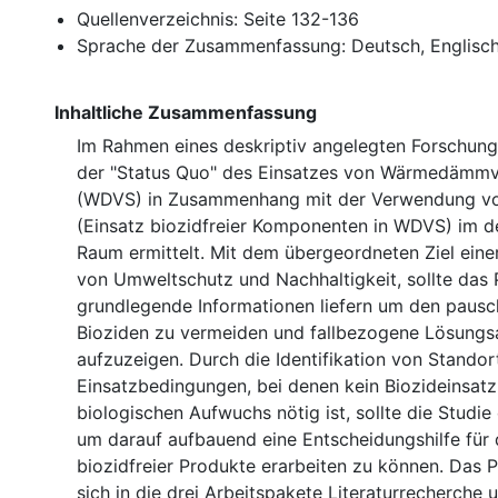
Quellenverzeichnis: Seite 132-136
Sprache der Zusammenfassung: Deutsch, Englisc
Inhaltliche Zusammenfassung
Im Rahmen eines deskriptiv angelegten Forschun
der "Status Quo" des Einsatzes von Wärmedämm
(WDVS) in Zusammenhang mit der Verwendung vo
(Einsatz biozidfreier Komponenten in WDVS) im 
Raum ermittelt. Mit dem übergeordneten Ziel ein
von Umweltschutz und Nachhaltigkeit, sollte das 
grundlegende Informationen liefern um den pausc
Bioziden zu vermeiden und fallbezogene Lösungs
aufzuzeigen. Durch die Identifikation von Stando
Einsatzbedingungen, bei denen kein Biozideinsat
biologischen Aufwuchs nötig ist, sollte die Studie 
um darauf aufbauend eine Entscheidungshilfe für 
biozidfreier Produkte erarbeiten zu können. Das P
sich in die drei Arbeitspakete Literaturrecherche