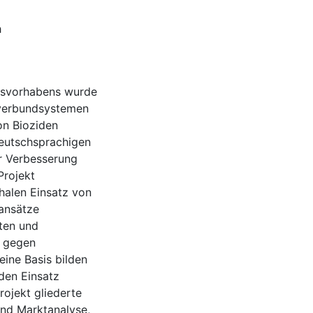
h
gsvorhabens wurde
verbundsystemen
n Bioziden
deutschsprachigen
er Verbesserung
Projekt
halen Einsatz von
ansätze
rten und
z gegen
eine Basis bilden
den Einsatz
rojekt gliederte
 und Marktanalyse,