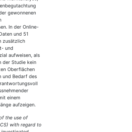
tenbegutachtung
e der gewonnenen
m
n. In der Online-
Daten und 51
 zusätzlich
st- und
ial aufweisen, als
 der Studie kein
ten Oberflächen
n und Bedarf des
rantwortungsvoll
ussnehmender
mit einem
änge aufzeigen.
of the use of
ICS) with regard to
 investigated