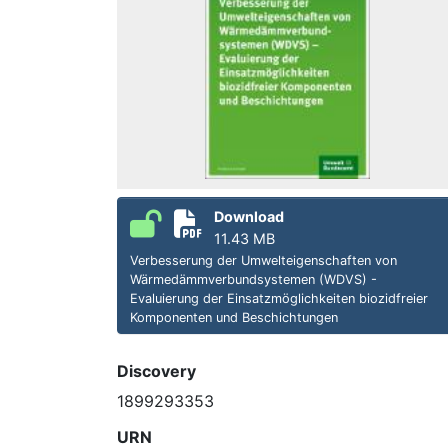
Download
11.43 MB
Verbesserung der Umwelteigenschaften von
Wärmedämmverbundsystemen (WDVS) -
Evaluierung der Einsatzmöglichkeiten biozidfreier
Komponenten und Beschichtungen
Discovery
1899293353
URN