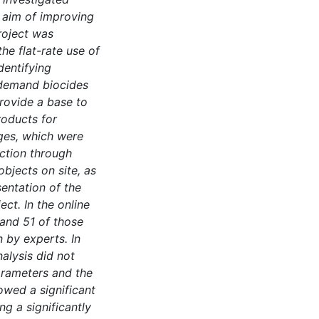
l aim of improving
roject was
he flat-rate use of
dentifying
 demand biocides
provide a base to
roducts for
ges, which were
ection through
bjects on site, as
sentation of the
ct. In the online
and 51 of those
n by experts. In
alysis did not
arameters and the
owed a significant
g a significantly