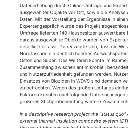
Datenerhebung durch Online-Umfrage und Exper
ausgewählter Objekte vor Ort, sowie die Analys
Daten. Mit der Vorstellung der Ergebnisse in eine
Expertengespräch wurde das Projekt abgeschlosse
Umfrage lieferten 140 Hausbesitzer auswertbare 
daraus ausgewählte Objekte wurden von Experten
detailliert erfasst. Dabei zeigte sich, dass die We
Nordfassade ein deutlich höheres Aufwuchspotenz
Osten und Süden. Des Weiteren konnte im Rahmen
Zusammenhang zwischen antimikrobiell behandel
und Nutzerzufriedenheit gefunden werden. Nutze
Einsatzes von Bioziden in WDVS sind demnach ve
zu betrachten. Wegen des großen Umfangs einfl
Faktoren könnten nachfolgende Untersuchungen 
größeren Stichprobenumfang weitere Zusammenh
In a descriptive research project the "status quo" 
external thermal insulation composite system (ET
the use of biocides against biological growth was