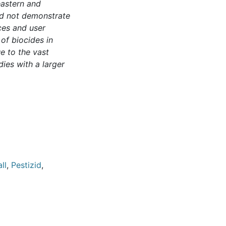
eastern and
ld not demonstrate
ces and user
 of biocides in
e to the vast
ies with a larger
ll
,
Pestizid
,