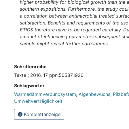
higher probability for biological growth than the 
southern expositions. Furthermore, the study cou
a correlation between antimicrobial treated surfa
satisfaction. Benefits and requirements of the use
ETICS therefore have to be regarded carefully. Du
amount of influencing parameters subsequent stud
sample might reveal further correlations.
Schriftenreihe
Texte ; 2016, 17 ppn:505871920
Schlagwörter
Wärmedämmverbundsystem
,
Algenbewuchs
,
Pilzbefa
Umweltverträglichkeit
Komplettanzeige