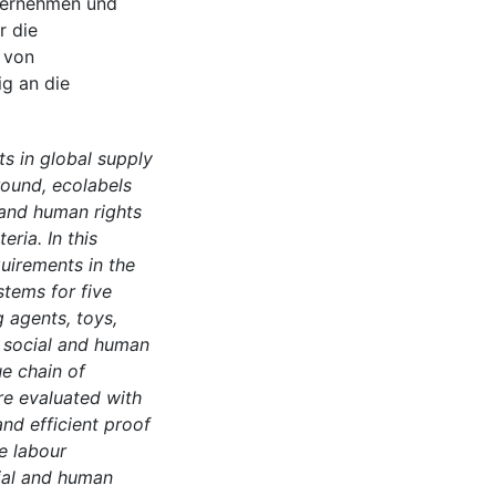
nternehmen und
r die
 von
g an die
s in global supply
round, ecolabels
 and human rights
ria. In this
quirements in the
stems for five
 agents, toys,
, social and human
ue chain of
re evaluated with
 and efficient proof
re labour
ial and human