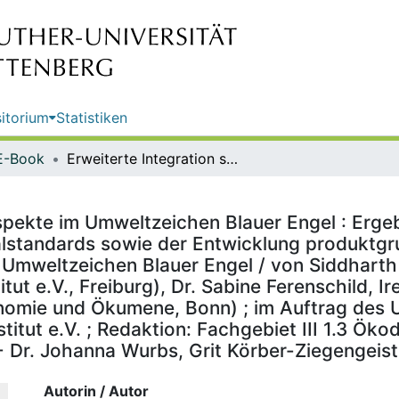
itorium
Statistiken
E-Book
Erweiterte Integration sozialer Aspekte im Umweltzeichen Blauer Engel : Ergebnisse der Analyse der Wertschöpfungsketten und Sozialstandards sowie der Entwicklung produktgruppenspezifischer Formulierungsvorschläge für das Umweltzeichen Blauer Engel / von Siddharth Prakash, Tobias Schleicher, Inga Hilbert, Peter Gailhofer (Öko-Institut e.V., Freiburg), Dr. Sabine Ferenschild, Irene Knoke, Jiska Gojowczyk (SÜDWIND e.V. - Institut für Ökonomie und Ökumene, Bonn) ; im Auftrag des Umweltbundesamtes ; Durchführung der Studie: Öko-Institut e.V. ; Redaktion: Fachgebiet III 1.3 Ökodesign, Umweltkennzeichnung, Umweltfreundliche Beschaffung - Dr. Johanna Wurbs, Grit Körber-Ziegengeist, Dr. Sally Otto
Aspekte im Umweltzeichen Blauer Engel : Erge
lstandards sowie der Entwicklung produktgr
 Umweltzeichen Blauer Engel / von Siddharth 
titut e.V., Freiburg), Dr. Sabine Ferenschild,
onomie und Ökumene, Bonn) ; im Auftrag des
titut e.V. ; Redaktion: Fachgebiet III 1.3 Ö
Dr. Johanna Wurbs, Grit Körber-Ziegengeist, 
Autorin / Autor