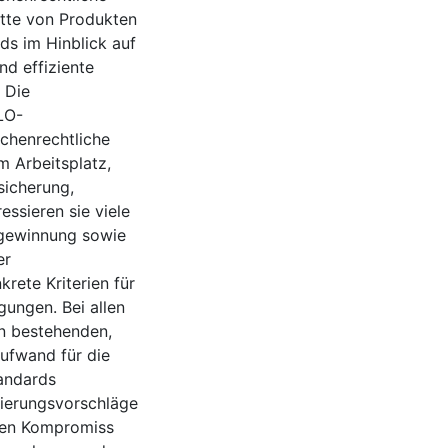
tte von Produkten
ds im Hinblick auf
nd effiziente
 Die
LO-
chenrechtliche
m Arbeitsplatz,
sicherung,
ssieren sie viele
fgewinnung sowie
er
rete Kriterien für
gungen. Bei allen
en bestehenden,
ufwand für die
tandards
lierungsvorschläge
enen Kompromiss