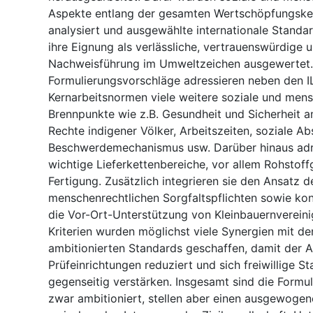
Aspekte entlang der gesamten Wertschöpfungske
analysiert und ausgewählte internationale Standar
ihre Eignung als verlässliche, vertrauenswürdige u
Nachweisführung im Umweltzeichen ausgewertet.
Formulierungsvorschläge adressieren neben den I
Kernarbeitsnormen viele weitere soziale und mens
Brennpunkte wie z.B. Gesundheit und Sicherheit a
Rechte indigener Völker, Arbeitszeiten, soziale Ab
Beschwerdemechanismus usw. Darüber hinaus adre
wichtige Lieferkettenbereiche, vor allem Rohstof
Fertigung. Zusätzlich integrieren sie den Ansatz d
menschenrechtlichen Sorgfaltspflichten sowie konk
die Vor-Ort-Unterstützung von Kleinbauernvereini
Kriterien wurden möglichst viele Synergien mit d
ambitionierten Standards geschaffen, damit der A
Prüfeinrichtungen reduziert und sich freiwillige S
gegenseitig verstärken. Insgesamt sind die Formu
zwar ambitioniert, stellen aber einen ausgewog