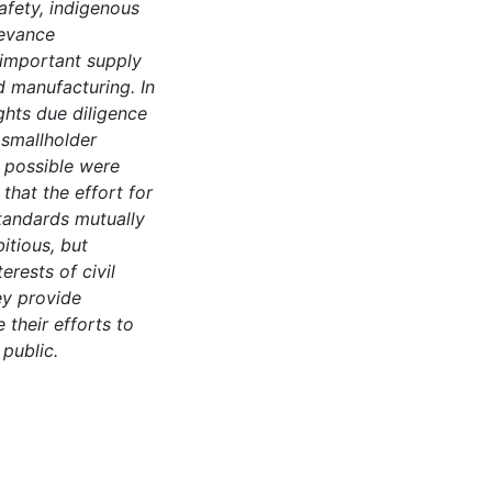
afety, indigenous
ievance
important supply
d manufacturing. In
ghts due diligence
 smallholder
s possible were
that the effort for
standards mutually
itious, but
rests of civil
ey provide
their efforts to
public.