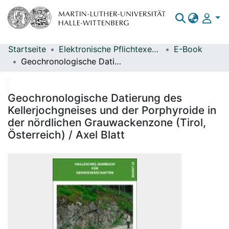
Startseite
Elektronische Pflichtexemplare
E-Book
Bereiche & Sammlungen
Geochronologische Datierung des Kellerjochgneises und der Porphyroide in der nördlichen Grauwackenzone (Tirol, Österreich) / Axel Blatt
Das gesamte Repositorium
Statistiken
Geochronologische Datierung des
Kellerjochgneises und der Porphyroide in
der nördlichen Grauwackenzone (Tirol,
Österreich) / Axel Blatt