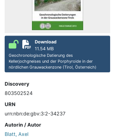
Download
11.54 MB
Geochronologische Datierung des
Kellerjochgneises und der Porphyroide in der
nördlichen Grauwackenzone (Tirol, Österreich)
Discovery
803502524
URN
urn:nbn:de:gbv:3:2-34237
Autorin / Autor
Blatt, Axel