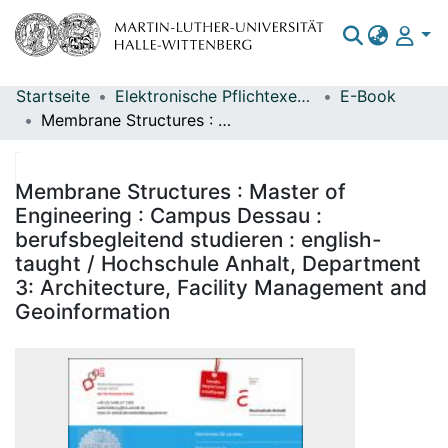
Startseite
Elektronische Pflichtexemplare
E-Book
Bereiche & Sammlungen
Membrane Structures : Master of Engineering : Campus Dessau : berufsbegleitend studieren : english-taught / Hochschule Anhalt, Department 3: Architecture, Facility Management and Geoinformation
Das gesamte Repositorium
Statistiken
Membrane Structures : Master of
Engineering : Campus Dessau :
berufsbegleitend studieren : english-
taught / Hochschule Anhalt, Department
3: Architecture, Facility Management and
Geoinformation