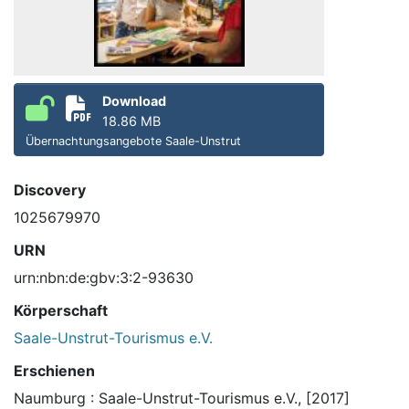
Download
18.86 MB
Übernachtungsangebote Saale-Unstrut
Discovery
1025679970
URN
urn:nbn:de:gbv:3:2-93630
Körperschaft
Saale-Unstrut-Tourismus e.V.
Erschienen
Naumburg : Saale-Unstrut-Tourismus e.V., [2017]