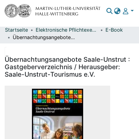
Startseite
Elektronische Pflichtexemplare
E-Book
Bereiche & Sammlungen
Übernachtungsangebote Saale-Unstrut : Gastgeberverzeichnis / Herausgeber: Saale-Unstrut-Tourismus e.V.
Das gesamte Repositorium
Statistiken
Übernachtungsangebote Saale-Unstrut :
Gastgeberverzeichnis / Herausgeber:
Saale-Unstrut-Tourismus e.V.