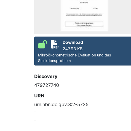
Download
247.93 KB
Mikroökonometrische Evaluation und das
Selektionsproblem
Discovery
479727740
URN
urn:nbn:de:gbv:3:2-5725