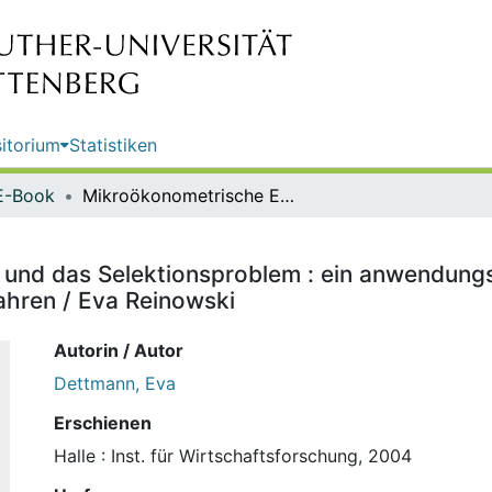
itorium
Statistiken
E-Book
Mikroökonometrische Evaluation und das Selektionsproblem : ein anwendungsorientierter Überblick über nichtparametrische Lösungsverfahren / Eva Reinowski
und das Selektionsproblem : ein anwendungso
ahren / Eva Reinowski
Autorin / Autor
Dettmann, Eva
Erschienen
Halle : Inst. für Wirtschaftsforschung, 2004