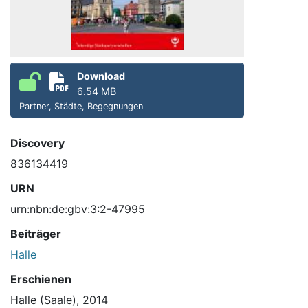
Download
6.54 MB
Partner, Städte, Begegnungen
Discovery
836134419
URN
urn:nbn:de:gbv:3:2-47995
Beiträger
Halle
Erschienen
Halle (Saale), 2014