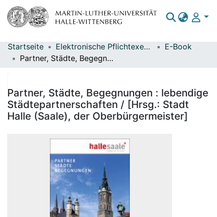
Startseite
Elektronische Pflichtexemplare
E-Book
Bereiche & Sammlungen
Partner, Städte, Begegnungen : lebendige Städtepartnerschaften / [Hrsg.: Stadt Halle (Saale), der Oberbürgermeister]
Das gesamte Repositorium
Statistiken
Partner, Städte, Begegnungen : lebendige
Städtepartnerschaften / [Hrsg.: Stadt
Halle (Saale), der Oberbürgermeister]