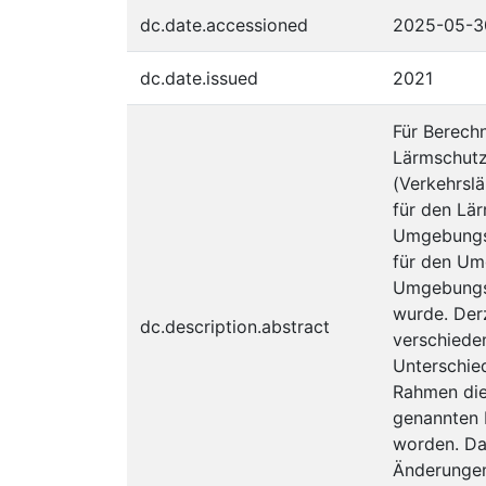
dc.date.accessioned
2025-05-3
dc.date.issued
2021
Für Berech
Lärmschutz
(Verkehrsl
für den Lä
Umgebungsl
für den Um
Umgebungsl
wurde. Der
dc.description.abstract
verschiede
Unterschie
Rahmen die
genannten 
worden. Da
Änderungen