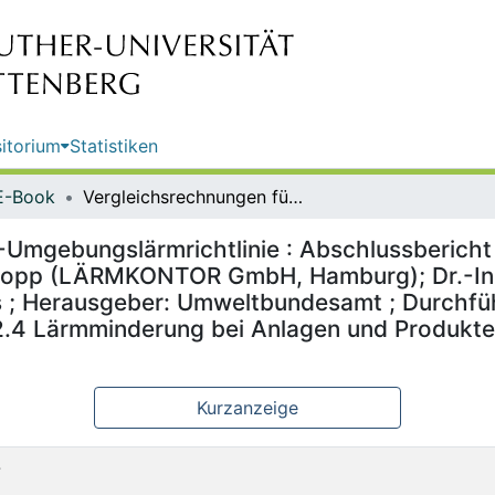
itorium
Statistiken
E-Book
Vergleichsrechnungen für die EU-Umgebungslärmrichtlinie : Abschlussbericht / von Dipl.-Ing. Frank Heidebrunn, Dipl.-Ing. Christian Popp (LÄRMKONTOR GmbH, Hamburg); Dr.-Ing. Klaus-Georg Krapf ; im Auftrag des Umweltbundesamtes ; Herausgeber: Umweltbundesamt ; Durchführung der Studie: LÄRMKONTOR GmbH ; Redaktion: Fachgebiet I 2.4 Lärmminderung bei Anlagen und Produkten, Lärmwirkungen; Julia Treichel
Umgebungslärmrichtlinie : Abschlussbericht /
n Popp (LÄRMKONTOR GmbH, Hamburg); Dr.-Ing
 ; Herausgeber: Umweltbundesamt ; Durchf
2.4 Lärmminderung bei Anlagen und Produkten
Kurzanzeige
7