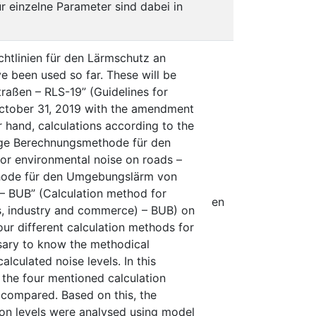
 einzelne Parameter sind dabei in
ichtlinien für den Lärmschutz an
e been used so far. These will be
traßen – RLS-19” (Guidelines for
 October 31, 2019 with the amendment
r hand, calculations according to the
fige Berechnungsmethode für den
or environmental noise on roads –
ethode für den Umgebungslärm von
– BUB” (Calculation method for
en
ys, industry and commerce) – BUB) on
our different calculation methods for
ssary to know the methodical
lculated noise levels. In this
n the four mentioned calculation
 compared. Based on this, the
ion levels were analysed using model