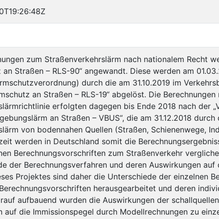
0T19:26:48Z
nungen zum Straßenverkehrslärm nach nationalem Recht werd
 an Straßen – RLS-90“ angewandt. Diese werden am 01.03.
ärmschutzverordnung) durch die am 31.10.2019 im Verkehrsb
rmschutz an Straßen – RLS-19“ abgelöst. Die Berechnungen
ärmrichtlinie erfolgten dagegen bis Ende 2018 nach der 
gebungslärm an Straßen – VBUS“, die am 31.12.2018 durch
ärm von bodennahen Quellen (Straßen, Schienenwege, Indu
zeit werden in Deutschland somit die Berechnungsergebniss
nen Berechnungsvorschriften zum Straßenverkehr verglichen.
de der Berechnungsverfahren und deren Auswirkungen auf 
ses Projektes sind daher die Unterschiede der einzelnen 
Berechnungsvorschriften herausgearbeitet und deren indivi
rauf aufbauend wurden die Auswirkungen der schallquelle
 auf die Immissionspegel durch Modellrechnungen zu einz