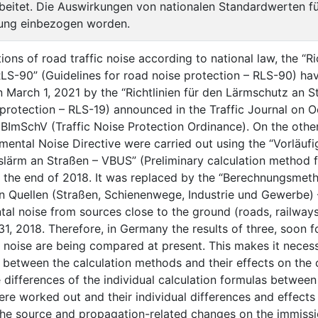
beitet. Die Auswirkungen von nationalen Standardwerten für
ung einbezogen worden.
tions of road traffic noise according to national law, the “R
LS-90” (Guidelines for road noise protection – RLS-90) hav
 March 1, 2021 by the “Richtlinien für den Lärmschutz an S
 protection – RLS-19) announced in the Traffic Journal on
 BImSchV (Traffic Noise Protection Ordinance). On the othe
mental Noise Directive were carried out using the “Vorläu
ärm an Straßen – VBUS” (Preliminary calculation method f
l the end of 2018. It was replaced by the “Berechnungsm
 Quellen (Straßen, Schienenwege, Industrie und Gewerbe) 
tal noise from sources close to the ground (roads, railwa
, 2018. Therefore, in Germany the results of three, soon f
c noise are being compared at present. This makes it nece
 between the calculation methods and their effects on the ca
e differences of the individual calculation formulas betwee
e worked out and their individual differences and effects
 the source and propagation-related changes on the immiss