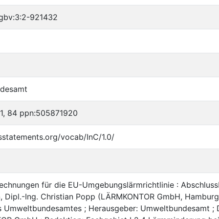
:gbv:3:2-921432
desamt
21, 84 ppn:505871920
tsstatements.org/vocab/InC/1.0/
echnungen für die EU-Umgebungslärmrichtlinie : Abschlussbe
, Dipl.-Ing. Christian Popp (LÄRMKONTOR GmbH, Hamburg); 
s Umweltbundesamtes ; Herausgeber: Umweltbundesamt ; D