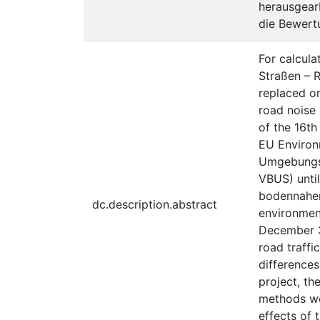
herausgear
die Bewert
For calcula
Straßen – R
replaced on
road noise
of the 16th
EU Environ
Umgebungsl
VBUS) unti
bodennahen
dc.description.abstract
environmen
December 31
road traffi
differences
project, th
methods wer
effects of