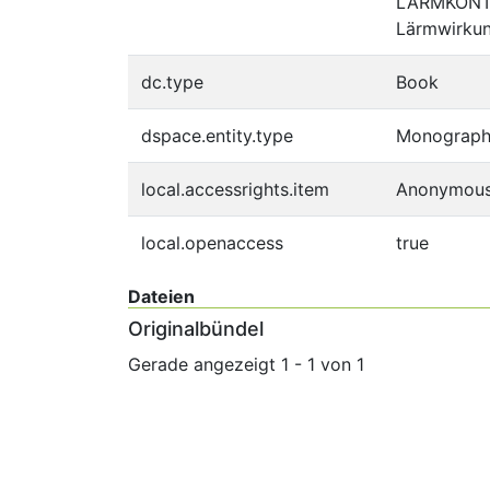
LÄRMKONTOR
Lärmwirkung
dc.type
Book
dspace.entity.type
Monograp
local.accessrights.item
Anonymou
local.openaccess
true
Dateien
Originalbündel
Gerade angezeigt
1 - 1 von 1