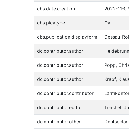
cbs.date.creation
2022-11-0
cbs.picatype
Oa
cbs.publication.displayform
Dessau-Roß
dc.contributor.author
Heidebrunn
dc.contributor.author
Popp, Chris
dc.contributor.author
Krapf, Kla
dc.contributor.contributor
Lärmkonto
dc.contributor.editor
Treichel, Ju
dc.contributor.other
Deutschlan