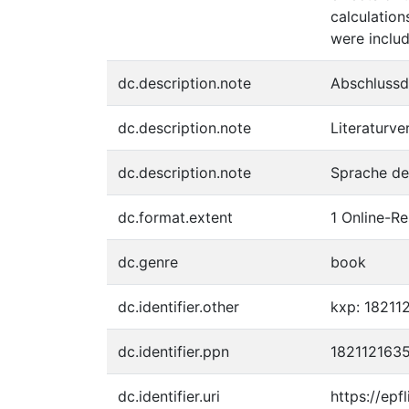
calculation
were includ
dc.description.note
Abschluss
dc.description.note
Literaturve
dc.description.note
Sprache de
dc.format.extent
1 Online-Re
dc.genre
book
dc.identifier.other
kxp: 18211
dc.identifier.ppn
182112163
dc.identifier.uri
https://epf