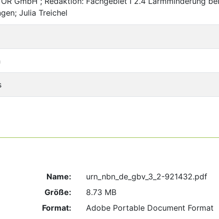
 GmbH ; Redaktion: Fachgebiet I 2.4 Lärmminderung bei
en; Julia Treichel
h
s
Name:
urn_nbn_de_gbv_3_2-921432.pdf
Größe:
8.73 MB
Format:
Adobe Portable Document Format