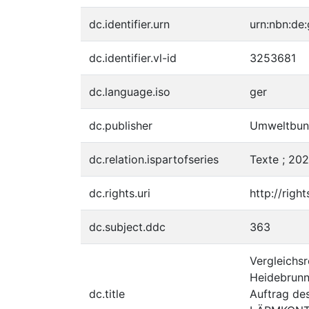
dc.identifier.urn
urn:nbn:de
dc.identifier.vl-id
3253681
dc.language.iso
ger
dc.publisher
Umweltbun
dc.relation.ispartofseries
Texte ; 20
dc.rights.uri
http://righ
dc.subject.ddc
363
Vergleichsr
Heidebrunn
dc.title
Auftrag de