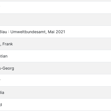
7
lau : Umweltbundesamt, Mai 2021
, Frank
tian
us-Georg
r
lia
d