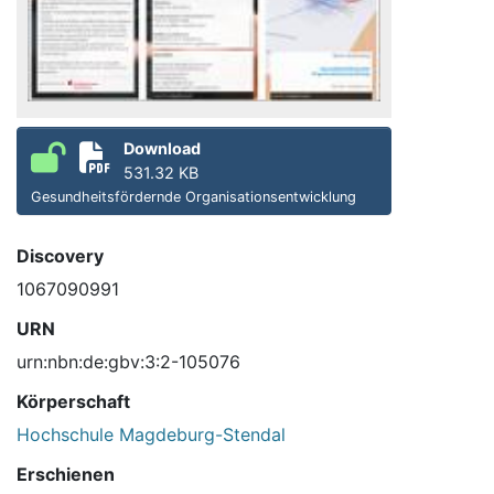
Download
531.32 KB
Gesundheitsfördernde Organisationsentwicklung
Discovery
1067090991
URN
urn:nbn:de:gbv:3:2-105076
Körperschaft
Hochschule Magdeburg-Stendal
Erschienen