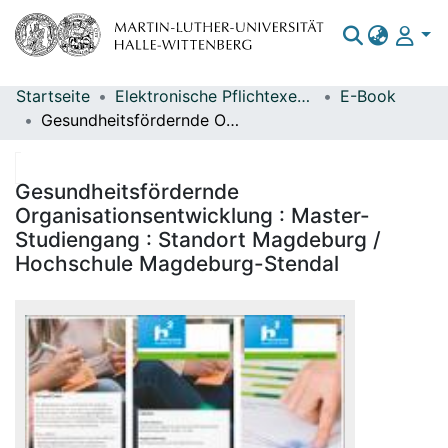
Startseite
Elektronische Pflichtexemplare
E-Book
Bereiche & Sammlungen
Gesundheitsfördernde Organisationsentwicklung : Master-Studiengang : Standort Magdeburg / Hochschule Magdeburg-Stendal
Das gesamte Repositorium
Statistiken
Gesundheitsfördernde
Organisationsentwicklung : Master-
Studiengang : Standort Magdeburg /
Hochschule Magdeburg-Stendal