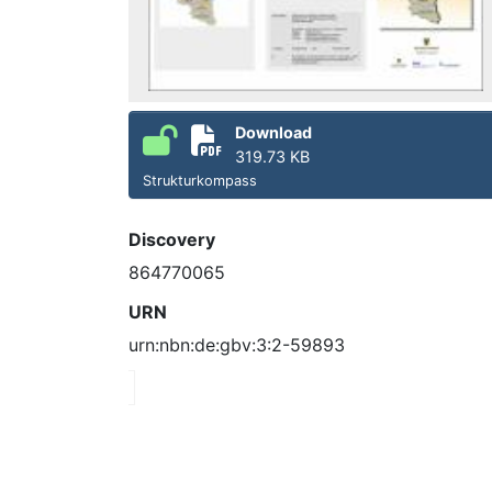
Download
319.73 KB
Strukturkompass
Discovery
864770065
URN
urn:nbn:de:gbv:3:2-59893