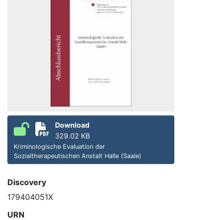
Download
329.02 KB
Kriminologische Evaluation der
Sozialtherapeutischen Anstalt Halle (Saale)
Discovery
179404051X
URN