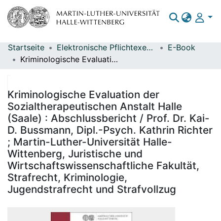
Startseite
Elektronische Pflichtexemplare
E-Book
Bereiche & Sammlungen
Kriminologische Evaluation der Sozialtherapeutischen Anstalt Halle (Saale) : Abschlussbericht / Prof. Dr. Kai-D. Bussmann, Dipl.-Psych. Kathrin Richter ; Martin-Luther-Universität Halle-Wittenberg, Juristische und Wirtschaftswissenschaftliche Fakultät, Strafrecht, Kriminologie, Jugendstrafrecht und Strafvollzug
Das gesamte Repositorium
Statistiken
Kriminologische Evaluation der
Sozialtherapeutischen Anstalt Halle
(Saale) : Abschlussbericht / Prof. Dr. Kai-
D. Bussmann, Dipl.-Psych. Kathrin Richter
; Martin-Luther-Universität Halle-
Wittenberg, Juristische und
Wirtschaftswissenschaftliche Fakultät,
Strafrecht, Kriminologie,
Jugendstrafrecht und Strafvollzug