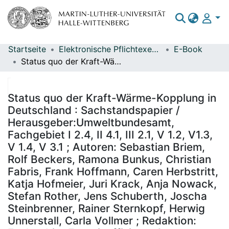
Startseite
Elektronische Pflichtexemplare
E-Book
Bereiche & Sammlungen
Status quo der Kraft-Wärme-Kopplung in Deutschland : Sachstandspapier / Herausgeber:Umweltbundesamt, Fachgebiet I 2.4, II 4.1, III 2.1, V 1.2, V1.3, V 1.4, V 3.1 ; Autoren: Sebastian Briem, Rolf Beckers, Ramona Bunkus, Christian Fabris, Frank Hoffmann, Caren Herbstritt, Katja Hofmeier, Juri Krack, Anja Nowack, Stefan Rother, Jens Schuberth, Joscha Steinbrenner, Rainer Sternkopf, Herwig Unnerstall, Carla Vollmer ; Redaktion: Fachgebiet Energieeffizienz, Caren Herbstritt
Das gesamte Repositorium
Statistiken
Status quo der Kraft-Wärme-Kopplung in
Deutschland : Sachstandspapier /
Herausgeber:Umweltbundesamt,
Fachgebiet I 2.4, II 4.1, III 2.1, V 1.2, V1.3,
V 1.4, V 3.1 ; Autoren: Sebastian Briem,
Rolf Beckers, Ramona Bunkus, Christian
Fabris, Frank Hoffmann, Caren Herbstritt,
Katja Hofmeier, Juri Krack, Anja Nowack,
Stefan Rother, Jens Schuberth, Joscha
Steinbrenner, Rainer Sternkopf, Herwig
Unnerstall, Carla Vollmer ; Redaktion: