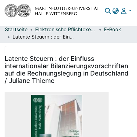
Startseite
Elektronische Pflichtexemplare
E-Book
Bereiche & Sammlungen
Latente Steuern : der Einfluss internationaler Bilanzierungsvorschriften auf die Rechnungslegung in Deutschland / Juliane Thieme
Das gesamte Repositorium
Statistiken
Latente Steuern : der Einfluss
internationaler Bilanzierungsvorschriften
auf die Rechnungslegung in Deutschland
/ Juliane Thieme