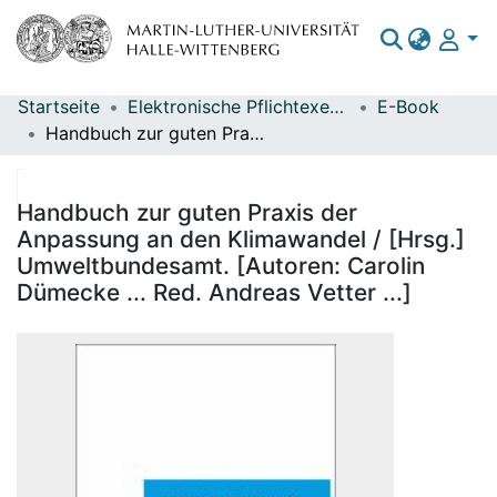
Startseite
Elektronische Pflichtexemplare
E-Book
Bereiche & Sammlungen
Handbuch zur guten Praxis der Anpassung an den Klimawandel / [Hrsg.] Umweltbundesamt. [Autoren: Carolin Dümecke ... Red. Andreas Vetter ...]
Das gesamte Repositorium
Statistiken
Handbuch zur guten Praxis der
Anpassung an den Klimawandel / [Hrsg.]
Umweltbundesamt. [Autoren: Carolin
Dümecke ... Red. Andreas Vetter ...]