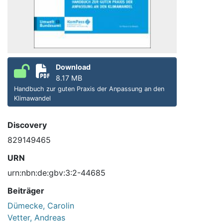
Download
8.17 MB
Handbuch zur guten Praxis der Anpassung an den
Klimawandel
Discovery
829149465
URN
urn:nbn:de:gbv:3:2-44685
Beiträger
Dümecke, Carolin
Vetter, Andreas