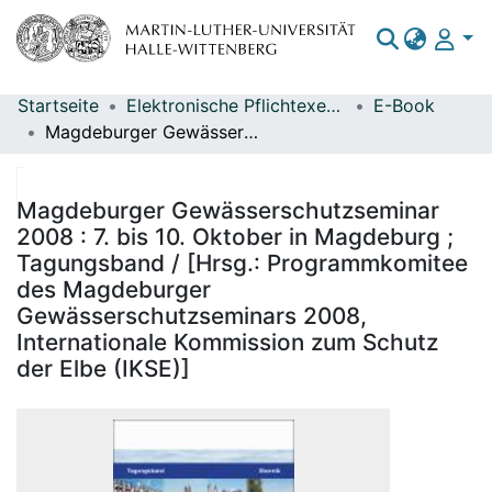
Startseite
Elektronische Pflichtexemplare
E-Book
Bereiche & Sammlungen
Magdeburger Gewässerschutzseminar 2008 : 7. bis 10. Oktober in Magdeburg ; Tagungsband / [Hrsg.: Programmkomitee des Magdeburger Gewässerschutzseminars 2008, Internationale Kommission zum Schutz der Elbe (IKSE)]
Das gesamte Repositorium
Statistiken
Magdeburger Gewässerschutzseminar
2008 : 7. bis 10. Oktober in Magdeburg ;
Tagungsband / [Hrsg.: Programmkomitee
des Magdeburger
Gewässerschutzseminars 2008,
Internationale Kommission zum Schutz
der Elbe (IKSE)]