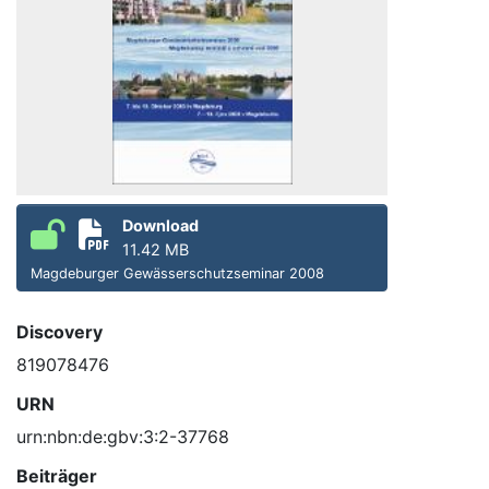
Download
11.42 MB
Magdeburger Gewässerschutzseminar 2008
Discovery
819078476
URN
urn:nbn:de:gbv:3:2-37768
Beiträger