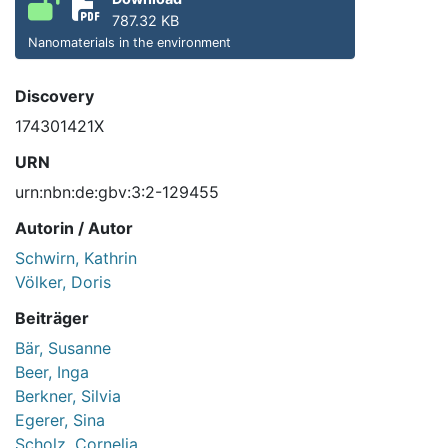
787.32 KB
Nanomaterials in the environment
Discovery
174301421X
URN
urn:nbn:de:gbv:3:2-129455
Autorin / Autor
Schwirn, Kathrin
Völker, Doris
Beiträger
Bär, Susanne
Beer, Inga
Berkner, Silvia
Egerer, Sina
Scholz, Cornelia