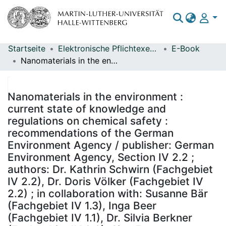
Startseite
Elektronische Pflichtexemplare
E-Book
Bereiche & Sammlungen
Nanomaterials in the environment : current state of knowledge and regulations on chemical safety : recommendations of the German Environment Agency / publisher: German Environment Agency, Section IV 2.2 ; authors: Dr. Kathrin Schwirn (Fachgebiet IV 2.2), Dr. Doris Völker (Fachgebiet IV 2.2) ; in collaboration with: Susanne Bär (Fachgebiet IV 1.3), Inga Beer (Fachgebiet IV 1.1), Dr. Silvia Berkner (Fachgebiet IV 2.2), Sina Egerer (Fachgebiet IV 1.3), Cornelia Scholz (Fachgebiet IV 1.2), Dr. Sascha Setzer (Fachgebiet IV 1.2), Lars Tietjen (Fachgebiet IV 2.3), Dr. Johanna Wurbs (Fachgebiet III 1.4)
Das gesamte Repositorium
Statistiken
Nanomaterials in the environment :
current state of knowledge and
regulations on chemical safety :
recommendations of the German
Environment Agency / publisher: German
Environment Agency, Section IV 2.2 ;
authors: Dr. Kathrin Schwirn (Fachgebiet
IV 2.2), Dr. Doris Völker (Fachgebiet IV
2.2) ; in collaboration with: Susanne Bär
(Fachgebiet IV 1.3), Inga Beer
(Fachgebiet IV 1.1), Dr. Silvia Berkner