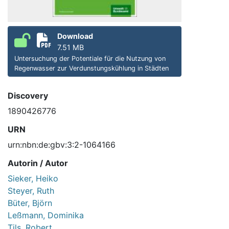
Download
7.51 MB
Untersuchung der Potentiale für die Nutzung von
Regenwasser zur Verdunstungskühlung in Städten
Discovery
1890426776
URN
urn:nbn:de:gbv:3:2-1064166
Autorin / Autor
Sieker, Heiko
Steyer, Ruth
Büter, Björn
Leßmann, Dominika
Tils, Robert