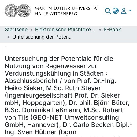
Startseite
Elektronische Pflichtexemplare
E-Book
Bereiche & Sammlungen
Untersuchung der Potentiale für die Nutzung von Regenwasser zur Verdunstungskühlung in Städten : Abschlussbericht / von Prof. Dr.-Ing. Heiko Sieker, M.Sc. Ruth Steyer (Ingenieurgesellschaft Prof. Dr. Sieker mbH, Hoppegarten), Dr. phil. Björn Büter, B.Sc. Dominika Leßmann, M.Sc. Robert von Tils (GEO-NET Umweltconsulting GmbH, Hannover), Dr. Carlo Becker, Dipl.-Ing. Sven Hübner (bgmr Landschaftsarchitekten GmbH, Berlin) ; im Auftrag des Umweltbundesamtes ; Durchführung der Studie: Ingenieurgesellschaft Prof. Dr. Sieker mbH, GEO-NET Umweltconsulting GmbH, bgmr Landschaftsarchitekten GmbH ; Redaktion: Fachgebiet II 2.1 - Übergreifende Angelegenheiten Wasser & Boden Bernd Kirschbaum
Das gesamte Repositorium
Statistiken
Untersuchung der Potentiale für die
Nutzung von Regenwasser zur
Verdunstungskühlung in Städten :
Abschlussbericht / von Prof. Dr.-Ing.
Heiko Sieker, M.Sc. Ruth Steyer
(Ingenieurgesellschaft Prof. Dr. Sieker
mbH, Hoppegarten), Dr. phil. Björn Büter,
B.Sc. Dominika Leßmann, M.Sc. Robert
von Tils (GEO-NET Umweltconsulting
GmbH, Hannover), Dr. Carlo Becker, Dipl.-
Ing. Sven Hübner (bgmr