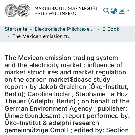
Startseite
Elektronische Pflichtexemplare
E-Book
Bereiche & Sammlungen
The Mexican emission trading system and the electricity market : influence of market structures and market regulation on the carbon market$dcase study report / by Jakob Graichen (Öko-Institut, Berlin); Carolina Inclan, Stephanie La Hoz Theuer (Adelphi, Berlin) ; on behalf of the German Environment Agency ; publisher: Umweltbundesamt ; report performed by: Öko-Institut & adelphi research gemeinnützige GmbH ; edited by: Section V 3.3 Economic Aspects of Emissions Trading, Monitoring, Evaluation, Claudia Gibis
Das gesamte Repositorium
Statistiken
The Mexican emission trading system
and the electricity market : influence of
market structures and market regulation
on the carbon market$dcase study
report / by Jakob Graichen (Öko-Institut,
Berlin); Carolina Inclan, Stephanie La Hoz
Theuer (Adelphi, Berlin) ; on behalf of the
German Environment Agency ; publisher:
Umweltbundesamt ; report performed by:
Öko-Institut & adelphi research
gemeinnützige GmbH ; edited by: Section