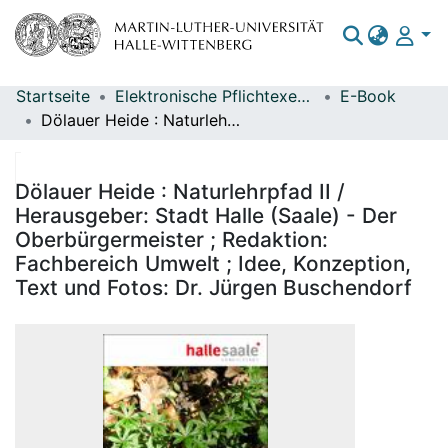
Startseite
Elektronische Pflichtexemplare
E-Book
Bereiche & Sammlungen
Dölauer Heide : Naturlehrpfad II / Herausgeber: Stadt Halle (Saale) - Der Oberbürgermeister ; Redaktion: Fachbereich Umwelt ; Idee, Konzeption, Text und Fotos: Dr. Jürgen Buschendorf
Das gesamte Repositorium
Statistiken
Dölauer Heide : Naturlehrpfad II /
Herausgeber: Stadt Halle (Saale) - Der
Oberbürgermeister ; Redaktion:
Fachbereich Umwelt ; Idee, Konzeption,
Text und Fotos: Dr. Jürgen Buschendorf