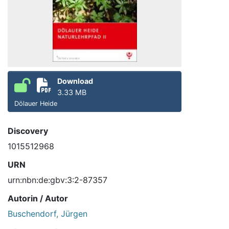
Download
3.33 MB
Dölauer Heide
Discovery
1015512968
URN
urn:nbn:de:gbv:3:2-87357
Autorin / Autor
Buschendorf, Jürgen