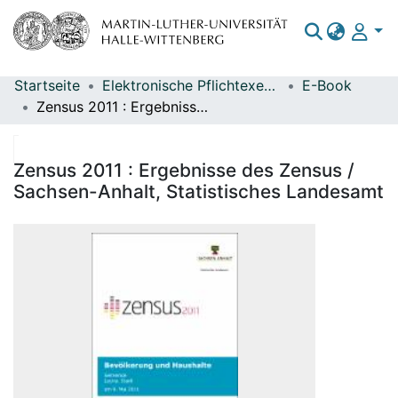
Startseite
Elektronische Pflichtexemplare
E-Book
Bereiche & Sammlungen
Zensus 2011 : Ergebnisse des Zensus / Sachsen-Anhalt, Statistisches Landesamt
Das gesamte Repositorium
Statistiken
Zensus 2011 : Ergebnisse des Zensus /
Sachsen-Anhalt, Statistisches Landesamt