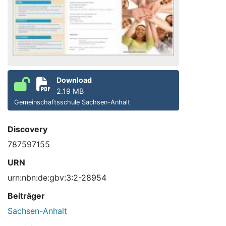
Download
2.19 MB
Gemeinschaftsschule Sachsen-Anhalt
Discovery
787597155
URN
urn:nbn:de:gbv:3:2-28954
Beiträger
Sachsen-Anhalt