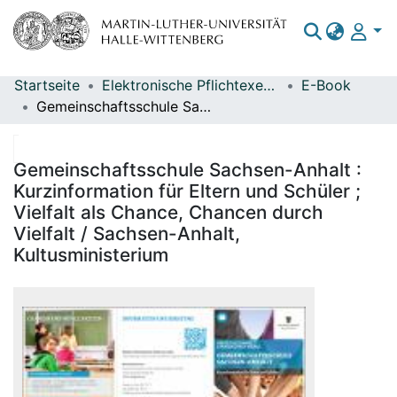
Startseite
Elektronische Pflichtexemplare
E-Book
Bereiche & Sammlungen
Gemeinschaftsschule Sachsen-Anhalt : Kurzinformation für Eltern und Schüler ; Vielfalt als Chance, Chancen durch Vielfalt / Sachsen-Anhalt, Kultusministerium
Das gesamte Repositorium
Statistiken
Gemeinschaftsschule Sachsen-Anhalt :
Kurzinformation für Eltern und Schüler ;
Vielfalt als Chance, Chancen durch
Vielfalt / Sachsen-Anhalt,
Kultusministerium