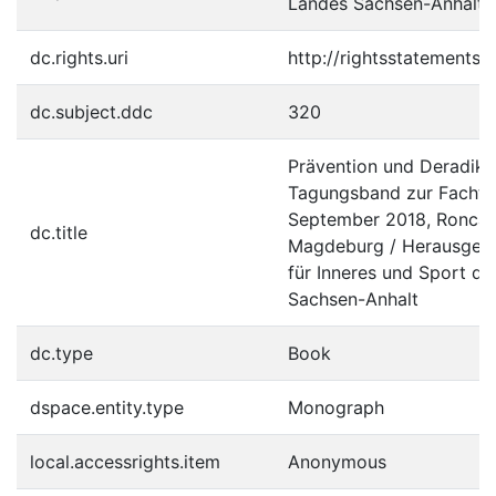
Landes Sachsen-Anhalt
dc.rights.uri
http://rightsstatements.
dc.subject.ddc
320
Prävention und Deradikal
Tagungsband zur Fachta
September 2018, Roncal
dc.title
Magdeburg / Herausgebe
für Inneres und Sport d
Sachsen-Anhalt
dc.type
Book
dspace.entity.type
Monograph
local.accessrights.item
Anonymous