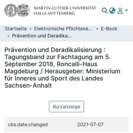
Startseite
Elektronische Pflichtexemplare
E-Book
Bereiche & Sammlungen
Prävention und Deradikalisierung : Tagungsband zur Fachtagung am 5. September 2018, Roncalli-Haus Magdeburg / Herausgeber: Ministerium für Inneres und Sport des Landes Sachsen-Anhalt
Das gesamte Repositorium
Prävention und Deradikalisierung :
Statistiken
Tagungsband zur Fachtagung am 5.
September 2018, Roncalli-Haus
Magdeburg / Herausgeber: Ministerium
für Inneres und Sport des Landes
Sachsen-Anhalt
Kurzanzeige
cbs.date.changed
2021-07-07