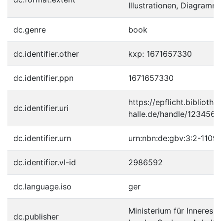
Illustrationen, Diagramm
dc.genre
book
dc.identifier.other
kxp: 1671657330
dc.identifier.ppn
1671657330
https://epflicht.bibliothe
dc.identifier.uri
halle.de/handle/123456
dc.identifier.urn
urn:nbn:de:gbv:3:2-1109
dc.identifier.vl-id
2986592
dc.language.iso
ger
Ministerium für Inneres 
dc.publisher