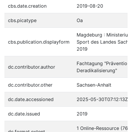
cbs.date.creation
2019-08-20
cbs.picatype
Oa
Magdeburg : Ministerium
cbs.publication.displayform
Sport des Landes Sachse
2019
Fachtagung "Prävention
dc.contributor.author
Deradikalisierung"
dc.contributor.other
Sachsen-Anhalt
dc.date.accessioned
2025-05-30T07:12:13Z
dc.date.issued
2019
1 Online-Ressource (76 Se
dc.format.extent