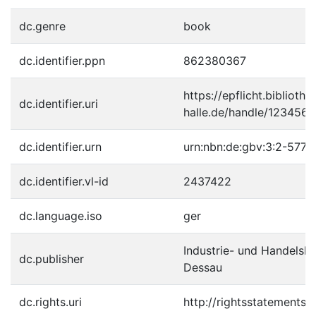
dc.genre
book
dc.identifier.ppn
862380367
https://epflicht.bibliothe
dc.identifier.uri
halle.de/handle/123456
dc.identifier.urn
urn:nbn:de:gbv:3:2-5773
dc.identifier.vl-id
2437422
dc.language.iso
ger
Industrie- und Handelsk
dc.publisher
Dessau
dc.rights.uri
http://rightsstatements.