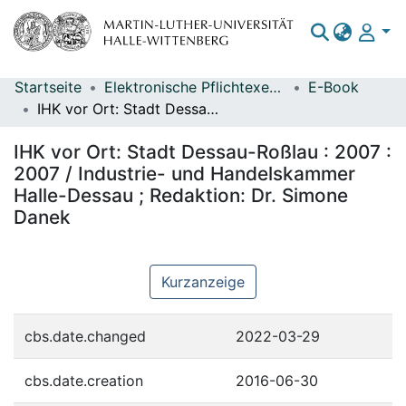
Startseite
Elektronische Pflichtexemplare
E-Book
Bereiche & Sammlungen
IHK vor Ort: Stadt Dessau-Roßlau : 2007 : 2007 / Industrie- und Handelskammer Halle-Dessau ; Redaktion: Dr. Simone Danek
Das gesamte Repositorium
IHK vor Ort: Stadt Dessau-Roßlau : 2007 :
Statistiken
2007 / Industrie- und Handelskammer
Halle-Dessau ; Redaktion: Dr. Simone
Danek
Kurzanzeige
cbs.date.changed
2022-03-29
cbs.date.creation
2016-06-30