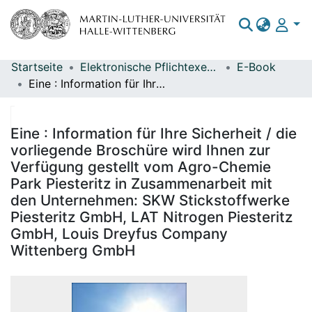
Startseite
Elektronische Pflichtexemplare
E-Book
Bereiche & Sammlungen
Eine : Information für Ihre Sicherheit / die vorliegende Broschüre wird Ihnen zur Verfügung gestellt vom Agro-Chemie Park Piesteritz in Zusammenarbeit mit den Unternehmen: SKW Stickstoffwerke Piesteritz GmbH, LAT Nitrogen Piesteritz GmbH, Louis Dreyfus Company Wittenberg GmbH
Das gesamte Repositorium
Statistiken
Eine : Information für Ihre Sicherheit / die
vorliegende Broschüre wird Ihnen zur
Verfügung gestellt vom Agro-Chemie
Park Piesteritz in Zusammenarbeit mit
den Unternehmen: SKW Stickstoffwerke
Piesteritz GmbH, LAT Nitrogen Piesteritz
GmbH, Louis Dreyfus Company
Wittenberg GmbH