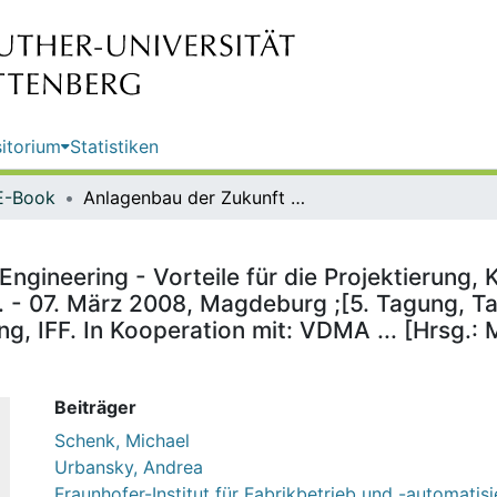
itorium
Statistiken
E-Book
Anlagenbau der Zukunft : Virtual Engineering - Vorteile für die Projektierung, Konstruktion, Qualifizierung und den sicheren Anlagenbetrieb ; 06. - 07. März 2008, Magdeburg ;[5. Tagung, Tagungsband] / Fraunhofer-Institut Fabrikbetrieb und -automatisierung, IFF. In Kooperation mit: VDMA ... [Hrsg.: Michael Schenk. Red.: Andrea Urbansky ...]
Engineering - Vorteile für die Projektierung, 
. - 07. März 2008, Magdeburg ;[5. Tagung, T
ng, IFF. In Kooperation mit: VDMA ... [Hrsg.:
Beiträger
Schenk, Michael
Urbansky, Andrea
Fraunhofer-Institut für Fabrikbetrieb und -automatisi