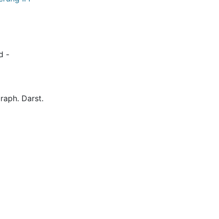
d -
graph. Darst.