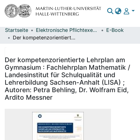
Startseite
Elektronische Pflichtexemplare
E-Book
Bereiche & Sammlungen
Der kompetenzorientierte Lehrplan am Gymnasium : Fachlehrplan Mathematik / Landesinstitut für Schulqualität und Lehrerbildung Sachsen-Anhalt (LISA) ; Autoren: Petra Behling, Dr. Wolfram Eid, Ardito Messner
Das gesamte Repositorium
Statistiken
Der kompetenzorientierte Lehrplan am
Gymnasium : Fachlehrplan Mathematik /
Landesinstitut für Schulqualität und
Lehrerbildung Sachsen-Anhalt (LISA) ;
Autoren: Petra Behling, Dr. Wolfram Eid,
Ardito Messner