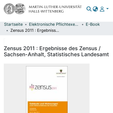
Startseite
Elektronische Pflichtexemplare
E-Book
Bereiche & Sammlungen
Zensus 2011 : Ergebnisse des Zensus / Sachsen-Anhalt, Statistisches Landesamt
Das gesamte Repositorium
Statistiken
Zensus 2011 : Ergebnisse des Zensus /
Sachsen-Anhalt, Statistisches Landesamt