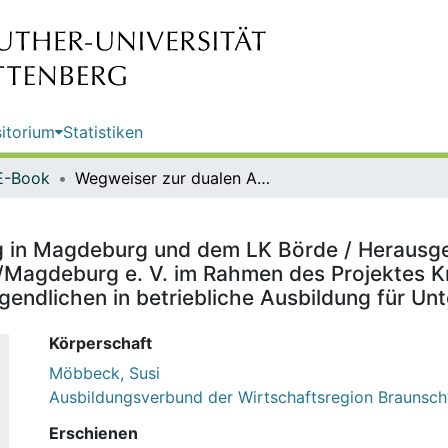
itorium
Statistiken
E-Book
Wegweiser zur dualen Ausbildung in Magdeburg und dem LK Börde / Herausgeber: Ausbildungsverbund der Wirtschaftsregion Braunschweig/Magdeburg e. V. im Rahmen des Projektes KreSI - Koordinierung regionaler Strukturen zur Integration von Jugendlichen in betriebliche Ausbildung für Unternehmen ; Susi Möbbeck
g in Magdeburg und dem LK Börde / Herausg
Magdeburg e. V. im Rahmen des Projektes Kre
ugendlichen in betriebliche Ausbildung für U
Körperschaft
Möbbeck, Susi
Ausbildungsverbund der Wirtschaftsregion Brauns
Erschienen