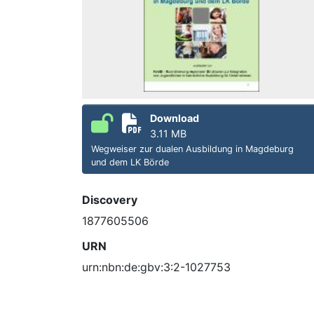
Download
3.11 MB
Wegweiser zur dualen Ausbildung in Magdeburg
und dem LK Börde
Discovery
1877605506
URN
urn:nbn:de:gbv:3:2-1027753