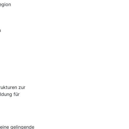
egion
n
rukturen zur
ldung für
 eine gelingende