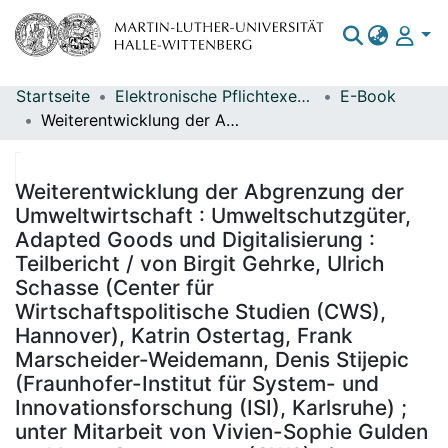
Startseite
Elektronische Pflichtexemplare
E-Book
Bereiche & Sammlungen
Weiterentwicklung der Abgrenzung der Umweltwirtschaft : Umweltschutzgüter, Adapted Goods und Digitalisierung : Teilbericht / von Birgit Gehrke, Ulrich Schasse (Center für Wirtschaftspolitische Studien (CWS), Hannover), Katrin Ostertag, Frank Marscheider-Weidemann, Denis Stijepic (Fraunhofer-Institut für System- und Innovationsforschung (ISI), Karlsruhe) ; unter Mitarbeit von Vivien-Sophie Gulden und Lucy Ottensmeyer (CWS) ; im Auftrag des Umweltbundesamtes ; Herausgeber: Umweltbundesamt, Bundesministerium für Umwelt, Naturschutz, nukleare Sicherheit und Verbraucherschutz ; Durchführung der Studie: Center für Wirtschaftspolitische Studien (CWS) des Instituts für Wirtschaftspolitik, Leibniz Universität Hannover, Fraunhofer-Institut für System- und Innovationsforschung (ISI) ; Redaktion: Fachgebiet I 1.4 Wirtschafts- und sozialwissenschaftliche Umweltfragen, nachhaltiger Konsum - Frauke Eckermann, Klara J. Winkler
Das gesamte Repositorium
Statistiken
Weiterentwicklung der Abgrenzung der
Umweltwirtschaft : Umweltschutzgüter,
Adapted Goods und Digitalisierung :
Teilbericht / von Birgit Gehrke, Ulrich
Schasse (Center für
Wirtschaftspolitische Studien (CWS),
Hannover), Katrin Ostertag, Frank
Marscheider-Weidemann, Denis Stijepic
(Fraunhofer-Institut für System- und
Innovationsforschung (ISI), Karlsruhe) ;
unter Mitarbeit von Vivien-Sophie Gulden