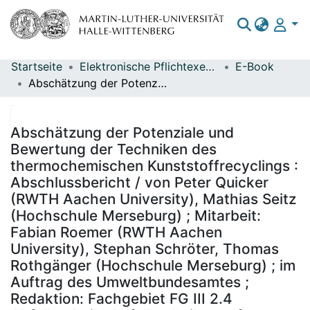
Startseite
Elektronische Pflichtexemplare
E-Book
Bereiche & Sammlungen
Abschätzung der Potenziale und Bewertung der Techniken des thermochemischen Kunststoffrecyclings : Abschlussbericht / von Peter Quicker (RWTH Aachen University), Mathias Seitz (Hochschule Merseburg) ; Mitarbeit: Fabian Roemer (RWTH Aachen University), Stephan Schröter, Thomas Rothgänger (Hochschule Merseburg) ; im Auftrag des Umweltbundesamtes ; Redaktion: Fachgebiet FG III 2.4 Abfalltechnik, Abfalltechniktransfer - Julia Vogel
Das gesamte Repositorium
Statistiken
Abschätzung der Potenziale und
Bewertung der Techniken des
thermochemischen Kunststoffrecyclings :
Abschlussbericht / von Peter Quicker
(RWTH Aachen University), Mathias Seitz
(Hochschule Merseburg) ; Mitarbeit:
Fabian Roemer (RWTH Aachen
University), Stephan Schröter, Thomas
Rothgänger (Hochschule Merseburg) ; im
Auftrag des Umweltbundesamtes ;
Redaktion: Fachgebiet FG III 2.4