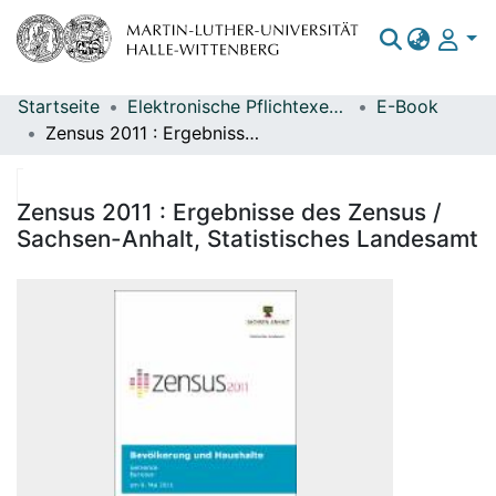
Startseite
Elektronische Pflichtexemplare
E-Book
Bereiche & Sammlungen
Zensus 2011 : Ergebnisse des Zensus / Sachsen-Anhalt, Statistisches Landesamt
Das gesamte Repositorium
Statistiken
Zensus 2011 : Ergebnisse des Zensus /
Sachsen-Anhalt, Statistisches Landesamt