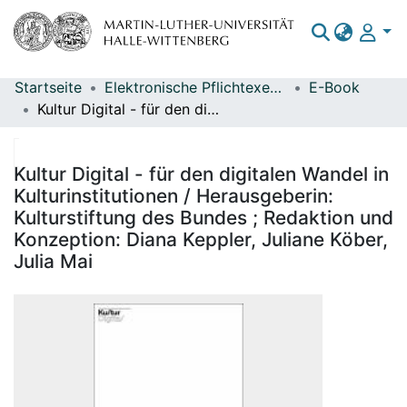
Startseite
Elektronische Pflichtexemplare
E-Book
Bereiche & Sammlungen
Kultur Digital - für den digitalen Wandel in Kulturinstitutionen / Herausgeberin: Kulturstiftung des Bundes ; Redaktion und Konzeption: Diana Keppler, Juliane Köber, Julia Mai
Das gesamte Repositorium
Statistiken
Kultur Digital - für den digitalen Wandel in
Kulturinstitutionen / Herausgeberin:
Kulturstiftung des Bundes ; Redaktion und
Konzeption: Diana Keppler, Juliane Köber,
Julia Mai