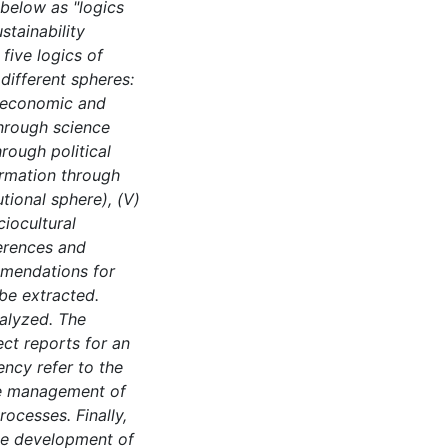
 below as "logics
stainability
five logics of
different spheres:
 (economic and
 through science
hrough political
formation through
utional sphere), (V)
ciocultural
ferences and
mmendations for
be extracted.
alyzed. The
ct reports for an
ncy refer to the
the management of
rocesses. Finally,
he development of