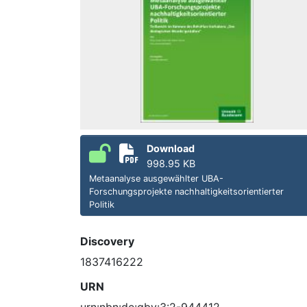
Download
998.95 KB
Metaanalyse ausgewählter UBA-
Forschungsprojekte nachhaltigkeitsorientierter
Politik
Discovery
1837416222
URN
urn:nbn:de:gbv:3:2-944412