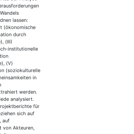
Herausforderungen
 Wandels
dnen lassen:
it (ökonomische
mation durch
 (III)
ch-institutionelle
tion
e), (V)
n (soziokulturelle
meinsamkeiten in
n
trahiert werden.
ede analysiert.
ojektberichte für
ziehen sich auf
 auf
t von Akteuren,