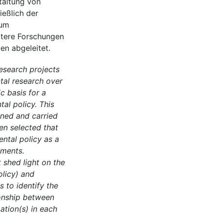
taltung von
ießlich der
aum
itere Forschungen
n abgeleitet.
research projects
tal research over
c basis for a
tal policy. This
oned and carried
hen selected that
ntal policy as a
uments.
 shed light on the
olicy) and
s to identify the
ionship between
ation(s) in each