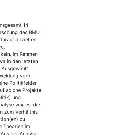
insgesamt 14
forschung des BMU
darauf abzielten,
ve,
ickeln. Im Rahmen
wa in den letzten
. Ausgewählt
wicklung von)
ne Politikfelder
uf solche Projekte
itik) und
nalyse war es, die
n zum Verhältnis
tion(en) zu
d Theorien im
 Aus der Analyse