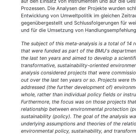
auf den Einsatz von Instrumenten und auf die Ges
Prozessen. Die Analysen der Projekte wurden schl
Entwicklung von Umweltpolitik im gleichen Zeitr
gegenübergestellt und Schlussfolgerungen für we
und für die Umsetzung von Handlungsempfehlunge
The subject of this meta-analysis is a total of 14 
that were funded as part of the BMU's departmen
the last ten years and aimed to develop a scientifi
transformative, sustainability-oriented environmen
analysis considered projects that were commissi
out over the last ten years or so. Projects were t
addressed (the further development of) environme
whole, rather than individual policy fields or instr
Furthermore, the focus was on those projects that
relationship between environmental protection (p
sustainability (policy). The goal of the analysis wa
underlying assumptions and theories of the relat
environmental policy, sustainability, and transform