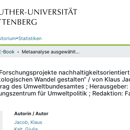
itorium
Statistiken
E-Book
Metaanalyse ausgewählter UBA-Forschungsprojekte nachhaltigkeitsorientierter Politik : Teilbericht im Rahmen des ReFoPlan-Vorhabens „Den ökologischen Wandel gestalten“ / von Klaus Jacob, Giulia Kalt, Maria Petrova (Freie Universität Berlin) ; im Auftrag des Umweltbundesamtes ; Herausgeber: Umweltbundesamt ; Durchführung der Studie: Forschungszentrum für Umweltpolitik ; Redaktion: Fachgebiet I 1.1, Dr. Alexandra Lindenthal
schungsprojekte nachhaltigkeitsorientierter
logischen Wandel gestalten“ / von Klaus Jaco
 Auftrag des Umweltbundesamtes ; Herausgebe
ngszentrum für Umweltpolitik ; Redaktion: Fac
Autorin / Autor
Jacob, Klaus
Kalt, Giulia