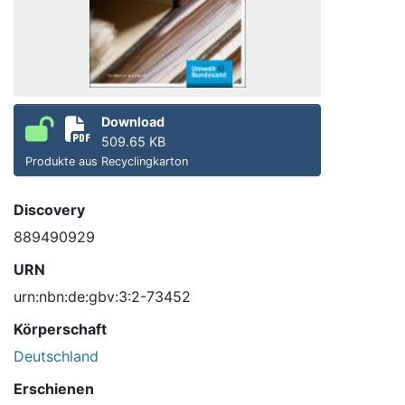
Download
509.65 KB
Produkte aus Recyclingkarton
Discovery
889490929
URN
urn:nbn:de:gbv:3:2-73452
Körperschaft
Deutschland
Erschienen