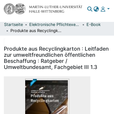
Startseite
Elektronische Pflichtexemplare
E-Book
Bereiche & Sammlungen
Produkte aus Recyclingkarton : Leitfaden zur umweltfreundlichen öffentlichen Beschaffung : Ratgeber / Umweltbundesamt, Fachgebiet III 1.3
Das gesamte Repositorium
Statistiken
Produkte aus Recyclingkarton : Leitfaden
zur umweltfreundlichen öffentlichen
Beschaffung : Ratgeber /
Umweltbundesamt, Fachgebiet III 1.3