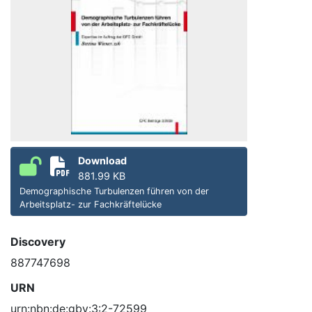
Download
881.99 KB
Demographische Turbulenzen führen von der
Arbeitsplatz- zur Fachkräftelücke
Discovery
887747698
URN
urn:nbn:de:gbv:3:2-72599