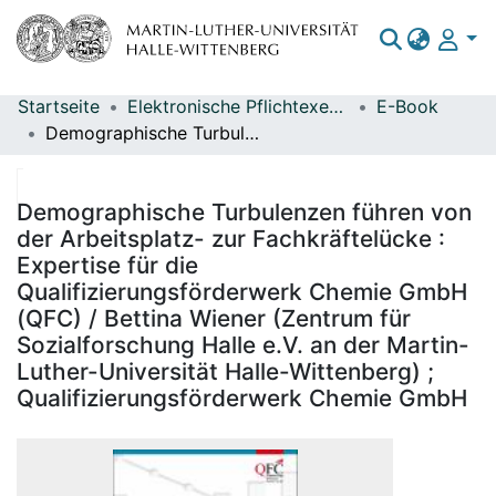
Startseite
Elektronische Pflichtexemplare
E-Book
Bereiche & Sammlungen
Demographische Turbulenzen führen von der Arbeitsplatz- zur Fachkräftelücke : Expertise für die Qualifizierungsförderwerk Chemie GmbH (QFC) / Bettina Wiener (Zentrum für Sozialforschung Halle e.V. an der Martin-Luther-Universität Halle-Wittenberg) ; Qualifizierungsförderwerk Chemie GmbH
Das gesamte Repositorium
Statistiken
Demographische Turbulenzen führen von
der Arbeitsplatz- zur Fachkräftelücke :
Expertise für die
Qualifizierungsförderwerk Chemie GmbH
(QFC) / Bettina Wiener (Zentrum für
Sozialforschung Halle e.V. an der Martin-
Luther-Universität Halle-Wittenberg) ;
Qualifizierungsförderwerk Chemie GmbH